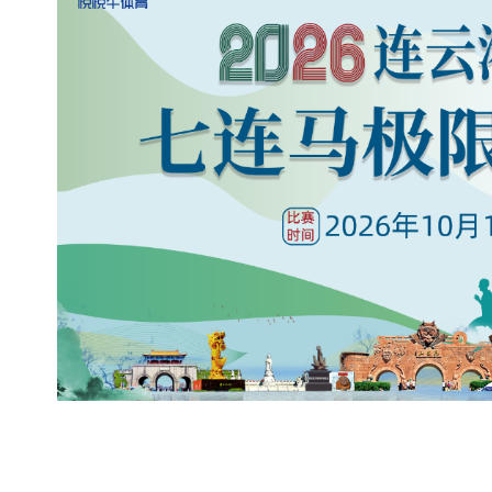
，
连
云
港
第
三
届
七
连
马
极
限
挑