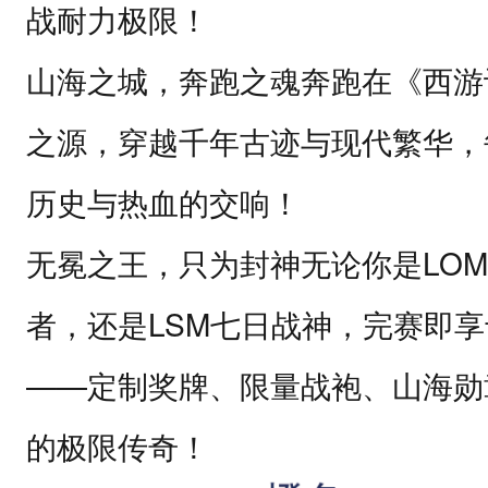
们
战耐力极限！
将
山海之城，奔跑之魂
奔跑在《西游
用
脚
之源，穿越千年古迹与现代繁华，
步
历史与热血的交响！
丈
量
无冕之王，只为封神
无论你是LO
山
者，还是LSM七日战神，完赛即
海
，
——定制奖牌、限量战袍、山海勋
用
的极限传奇！
汗
水