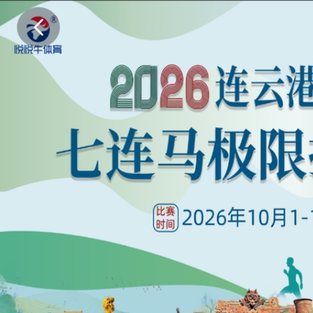
七
天
，
七
座
城
，
七
次
突
破
自