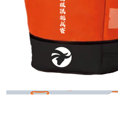
天
，
定
义
自
己
的
马
拉
松
巅
峰
！