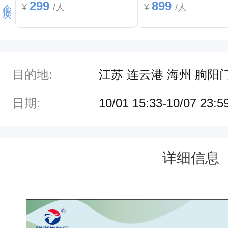
299
899
¥
/人
¥
/人
金
周
（
1
目的地:
江苏 连云港 海州 朐阳
0
月
日期:
10/01 15:33-10/07 23:5
1
日
详细信息
-
7
日
）