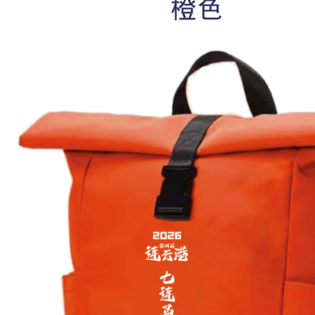
书
写
传
奇
。
你
敢
不
敢
？
用
七