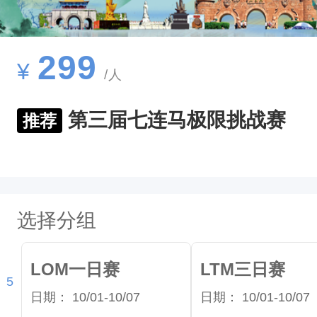
我
的
奔
299
¥
/人
跑
！‌
第三届七连马极限挑战赛
推荐
2
0
2
6
选择分组
年
国
LOM一日赛
LTM三日赛
庆
5
日期：
10/01-10/07
日期：
10/01-10/07
个批次
黄