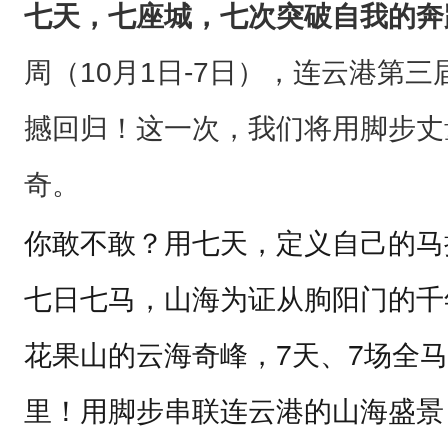
七天，七座城，七次突破自我的奔
战
赛
周（10月1日-7日），连云港第
震
撼回归！这一次，我们将用脚步丈
撼
回
奇。
归
你敢不敢？
用七天，定义自己的马
！
这
七日七马，山海为证
从朐阳门的千
一
花果山的云海奇峰，7天、7场全马
次
，
里！
用脚步串联连云港的山海盛景
我