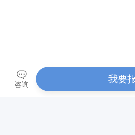
七
日
七
马
，
山
海
我要
咨询
为
证
从
朐
阳