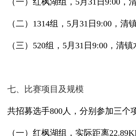
（一）
红枫湖组，
5月31日9:0
委
会
（二）1314组，5月31日9:00，
拥
有
（三）520组，5月31日9:00，
制
定
、
修
七、比赛项目及规模
改
与
共招募选手800人，分别参加三个
执
行
（一）
红枫湖组，实际距离22.89K
本