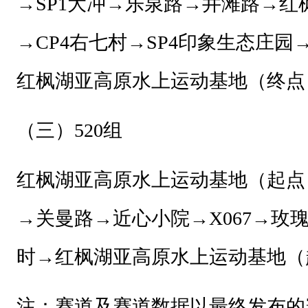
→S
P1
大冲
→乐泉路→井滩路→红
省
山
→
CP4右七村
→
SP4
印象生态庄园
地
红枫湖亚高原水上运动基地（终点
户
外
（三）
520
组
运
动
红枫湖亚高原水上运动基地（起点
发
展
→关曼路→近心小院→X067→玫
中
时→
红枫湖亚高原水上运动基地（
心
贵
注：赛道及赛道数据以最终发布的