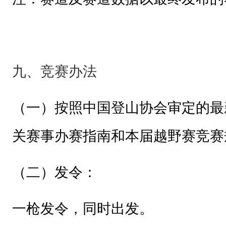
阳
市
体
育
九、竞赛办法
局
清
（一）
按照中国登山协会审定的最
镇
市
关赛事办赛指南和本届越野赛竞赛
人
民
（二）发令：
政
府
一枪发令，同时出发。
二