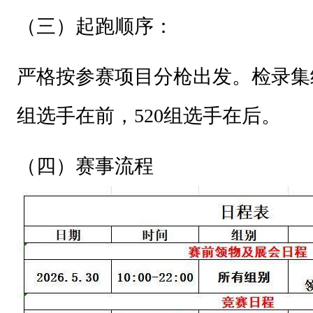
、
（三）起跑顺序：
承
办
严格按参赛项目分枪出发
。
检录集
单
组选手在前，520组选手在后。
位
贵
（四）
赛事流程
阳
市
人
民
体
育