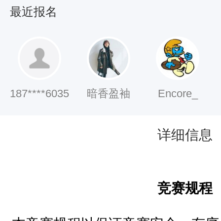
原
最近报名
则
，
以
体
187****6035
暗香盈袖
Encore_
现
比
详细信息
赛
公
平
竞赛规程
、
公