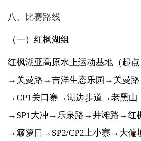
选
八、比赛路线
手
必
（一）
红枫湖组
须
完
红枫湖亚高原水上运动基地（起点
全
了
→关曼路→吉洋生态乐园→关曼路
解
并
→
CP1关口寨
→湖边步道→老黑山
遵
→S
P1
大冲
→乐泉路→井滩路→红
守
本
→簸箩口→S
P2/CP2
上小寨
→大偏