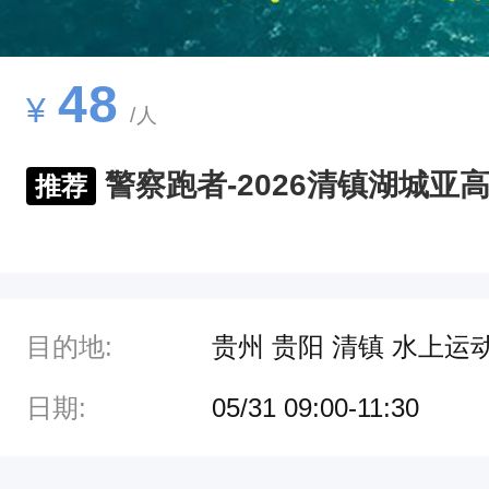
竞
赛
安
48
¥
/人
全
、
警察跑者-2026清镇湖城亚
推荐
有
序
、
规
目的地:
贵州 贵阳 清镇 水上运
范
进
日期:
05/31 09:00-11:30
行
为