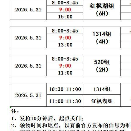
场
清
镇
市
文
体
广
电
旅
游
局
三
、