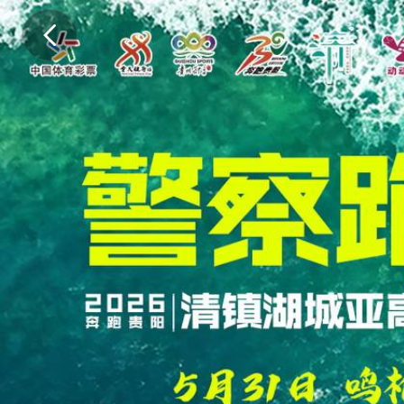
竞
赛
规
程
本
竞
赛
规
程
以
保
证