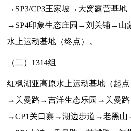
竞
→S
P3/CP3
王家坡
→大窝露营基地
赛
规
→
SP4印象生态庄园
→刘关铺→山
程
水上运动基地（终点）
。
。
一
（二）
1314
组
、
主
红枫湖亚高原水上运动基地（起点
办
单
→关曼路→吉洋生态乐园→关曼路
位
→
CP1关口寨
→湖边步道→老黑山
贵
州