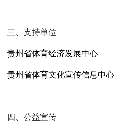
6
清
镇
三、支持单位
湖
城
贵州省体育经济发展中心
亚
高
贵州省体育文化宣传信息中心
原
越
野
赛
四、公益宣传
”
的