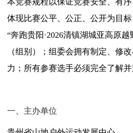
本竞赛规程以保证竞赛安全、有序
正
、
体现比赛公平、公正、公开为目标
公
开
“
奔跑贵阳·2026清镇湖城亚高原越
为
（组别）；组委会拥有制定、修改
目
标
力；所有参赛选手必须完全了解并
；
本
竞
赛
一、主办单位
规
程
贵州省山地户外运动发展中心