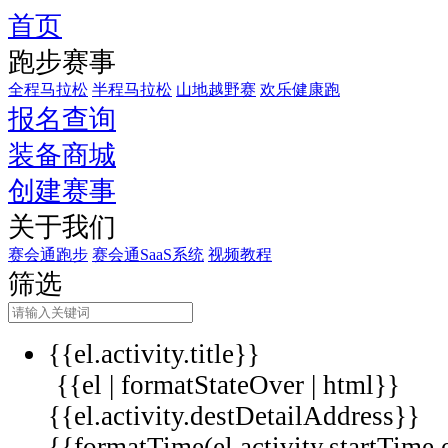
首页
跑步赛事
全程马拉松
半程马拉松
山地越野赛
欢乐健康跑
报名查询
装备商城
创建赛事
关于我们
赛会通跑步
赛会通SaaS系统
视频教程
筛选
{{el.activity.title}}
{{el | formatStateOver | html}}
{{el.activity.destDetailAddress}}
{{formatTime(el.activity.startTime,