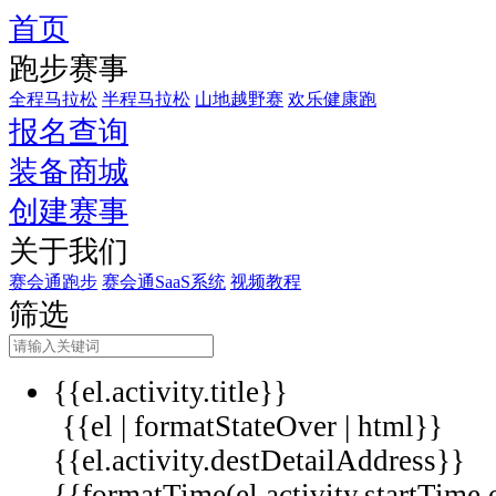
首页
跑步赛事
全程马拉松
半程马拉松
山地越野赛
欢乐健康跑
报名查询
装备商城
创建赛事
关于我们
赛会通跑步
赛会通SaaS系统
视频教程
筛选
{{el.activity.title}}
{{el | formatStateOver | html}}
{{el.activity.destDetailAddress}}
{{formatTime(el.activity.startTime,