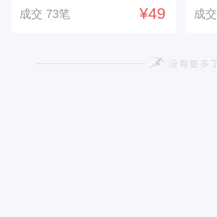
袋大容量1.5L2L3L
叠
¥49
成交
73
笔
成