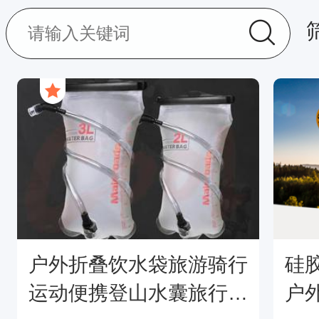
户外折叠饮水袋旅游骑行
硅
运动便携登山水囊旅行水
户