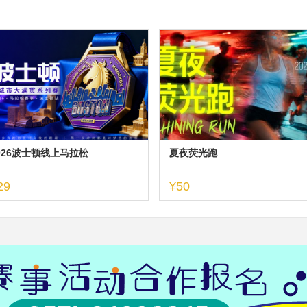
026波士顿线上马拉松
夏夜荧光跑
29
¥50