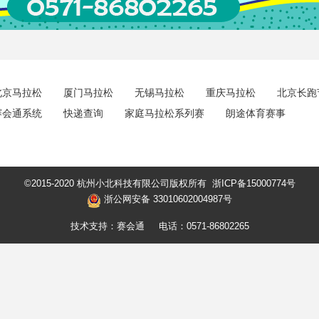
北京马拉松
厦门马拉松
无锡马拉松
重庆马拉松
北京长跑
赛会通系统
快递查询
家庭马拉松系列赛
朗途体育赛事
©2015-2020 杭州小北科技有限公司版权所有
浙ICP备15000774号
浙公网安备 33010602004987号
技术支持：赛会通
电话：0571-86802265