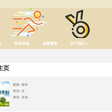
询
装备商城
创建赛事
关于我们
主页
昵称: 陈玲
性别: 女
来自: 未知