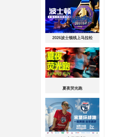
2026波士顿线上马拉松
夏夜荧光跑