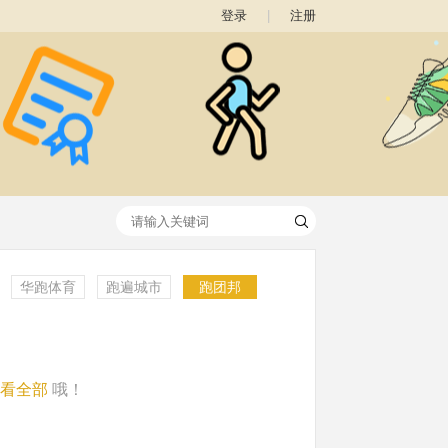
登录
|
注册
华跑体育
跑遍城市
跑团邦
看全部
哦！