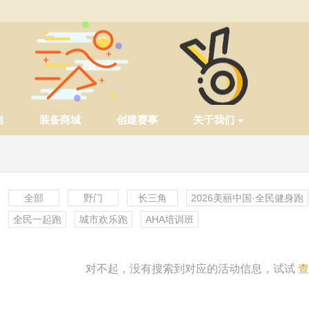
询
装备商城
创建赛事
关于我们
全部
野门
长三角
2026美丽中国·全民健身跑
全民一起跑
城市欢乐跑
AHA培训班
更多
对不起，没有搜索到对应的活动信息，试试
查