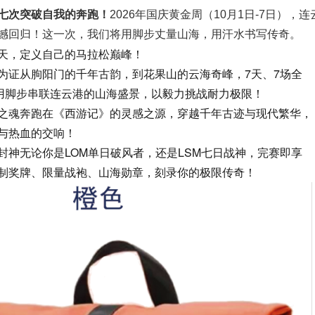
七次突破自我的奔跑！
2026年国庆黄金周（10月1日-7日），
撼回归！这一次，我们将用脚步丈量山海，用汗水书写传奇。
天，定义自己的马拉松巅峰！
为证
从朐阳门的千年古韵，到花果山的云海奇峰，7天、7场全
用脚步串联连云港的山海盛景，以毅力挑战耐力极限！
之魂
奔跑在《西游记》的灵感之源，穿越千年古迹与现代繁华，
与热血的交响！
封神
无论你是LOM单日破风者，还是LSM七日战神，完赛即享
制奖牌、限量战袍、山海勋章，刻录你的极限传奇！