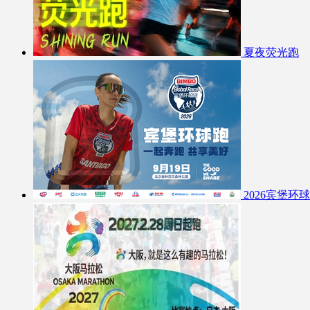
夏夜荧光跑
2026宾堡环