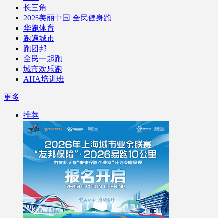
长三角
2026美丽中国·全民健身跑
华跑体育
跑遍城市
跑团邦
全民一起跑
城市欢乐跑
AHA培训班
更多
推荐