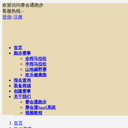
欢迎访问赛会通跑步
客服热线:
-
登录
|
注册
首页
跑步赛事
全程马拉松
半程马拉松
山地越野赛
欢乐健康跑
报名查询
装备商城
创建赛事
关于我们
赛会通跑步
赛会通SaaS系统
视频教程
首页