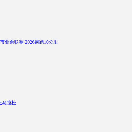
城市业余联赛·2026易跑10公里
线上马拉松