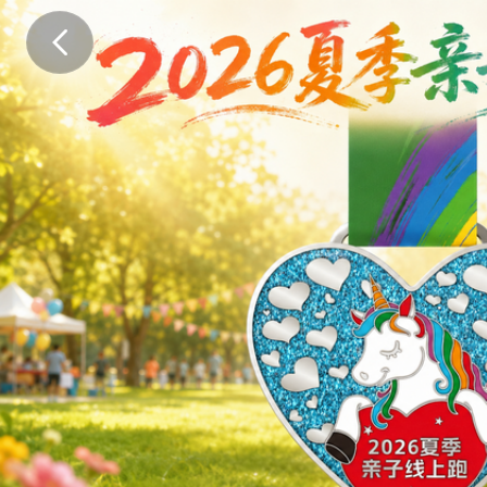
.
.
.