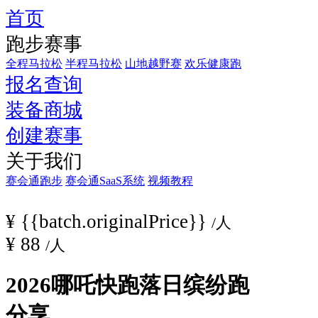
首页
“趣
跑步赛事
跑
吧
全程马拉松
半程马拉松
山地越野赛
欢乐健康跑
报名查询
东
安
装备商城
湖-2026
创建赛事
哪
吒
关于我们
快
赛会通跑步
赛会通SaaS系统
视频教程
跑
夏
¥
{{batch.originalPrice}}
/人
季
¥
88
/人
缤
纷
2026哪吒快跑落日缤纷跑
跑” 一、
活
分享