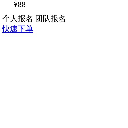
¥88
为
欢
个人报名
团队报名
乐
跑
快速下单
标
志
性
体
育
IP
活
动
之
一，
塑
造
集