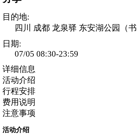
动
主
目的地:
题
趣
四川 成都 龙泉驿 东安湖公园（
跑
吧
日期:
东
07/05 08:30-23:59
安
湖-2026
详细信息
哪
活动介绍
吒
快
行程安排
跑
费用说明
夏
注意事项
季
缤
活动介绍
纷