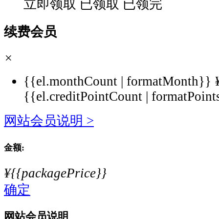
立即领取
已领取
已领完
验，
强
化
续费会员
亲
子
×
互
动、
{{el.monthCount | formatMonth}}
团
{{el.creditPointCount | formatPoint
队
协
网站会员说明 >
作，
传
金额:
递
健
¥{{packagePrice}}
康
确定
运
动、
网站会员说明
绿