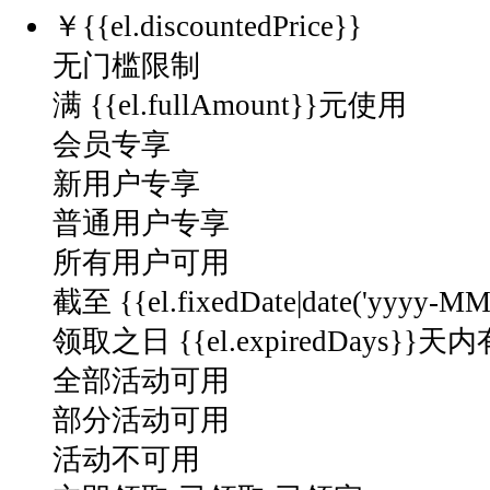
资
￥
{{el.discountedPrice}}
源，
无门槛限制
打
造
满 {{el.fullAmount}}元使用
趣
会员专享
味
新用户专享
户
外
普通用户专享
赛
所有用户可用
事，
丰
截至 {{el.fixedDate|date('yyyy-M
富
领取之日 {{el.expiredDays}}天
市
全部活动可用
民
休
部分活动可用
闲
活动不可用
体