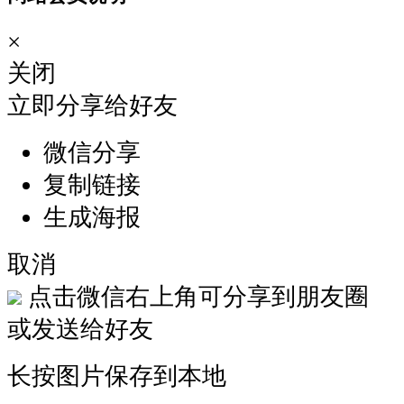
色
×
出
行
关闭
理
立即分享给好友
念，
提
微信分享
升
复制链接
东
安
生成海报
湖
公
取消
园
点击微信右上角可分享到朋友圈
品
或发送给好友
牌
影
长按图片保存到本地
响
力，