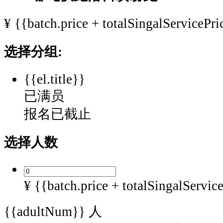
承
¥
{{batch.price + totalSingalServicePri
办
方：
成
选择分组:
都
天
{{el.title}}
府
已满员
乐
报名已截止
跑
体
育
选择人数
文
化
发
¥ {{batch.price + totalSingalServic
展
有
{{adultNum}}
人
限