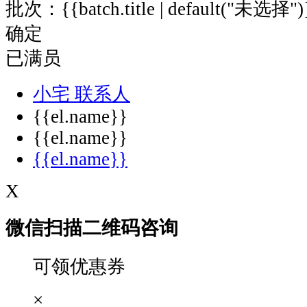
批次：{{batch.title | default("未选择")
公
司
确定
二、
已满员
活
动
小宅
联系人
目
{{el.name}}
标
{{el.name}}
依
托
{{el.name}}
东
X
安
湖
生
微信扫描二维码咨询
态
与
可领优惠券
文
旅
×