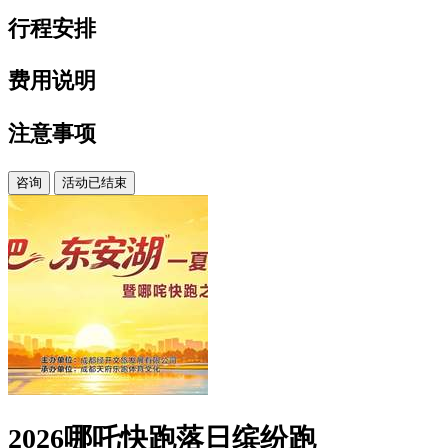
跑
行程安排
主
办
费用说明
方：
成
注意事项
都
经
开
咨询
活动已结束
文
旅
文
化
发
展
有
限
公
2026哪吒快跑落日缤纷跑
司