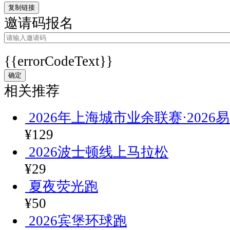
带
复制链接
邀请码报名
动
区
域
{{errorCodeText}}
文
旅
确定
相关推荐
热
度。
2026年上海城市业余联赛·2026
将
“趣
¥129
跑
2026波士顿线上马拉松
吧
¥29
东
安
夏夜荧光跑
湖”
¥50
打
2026宾堡环球跑
造