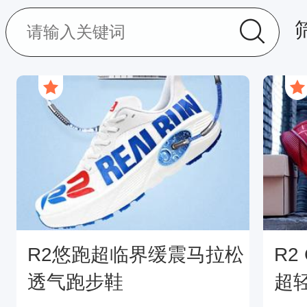
R2悠跑超临界缓震马拉松
R2 CLOUDS 云跑男女款
透气跑步鞋
超