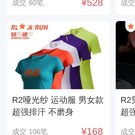
¥528
成交
60
笔
成
R2哑光纱 运动服 男女款
R
超强排汗 不磨身
超
¥168
成交
106
笔
成