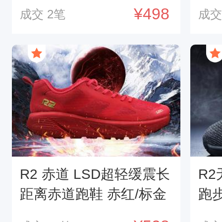
鞋
¥498
成交
2
笔
成
R2 赤道 LSD超轻缓震长
R
距离赤道跑鞋 赤红/标金
跑